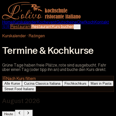
Home
Kurskalender
Kochevent
Gutscheine
Chefkoch
Kontakt
🇬🇧
Restaurant
Restaurant
Kurs buchen
☰
Kurskalender · Ratingen
Termine & Kochkurse
Grüne Tage haben freie Plätze, rote sind ausgebucht. Fahr
über einen Tag (oder tipp ihn an) und buche den Kurs direkt.
Nach Kurs filtern
Alle Kurse
Cucina Classica Italiana
Fischkochkurs
Mani in Pasta
Street Food Italiano
August 2026
Heute