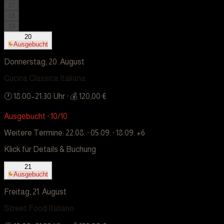
17
18
19
20
Ausgebucht
Donnerstag, 20. August
Cucina Classica Italiana
🕐
18:00
–
21:30
Uhr
· 💰 120,00 €
Ausgebucht · 10/10
Weitere Termine:
22.08. · 05.09. · 18.09.
+6
Klick für Details & Buchung
21
Ausgebucht
Freitag, 21. August
Street Food Italiano