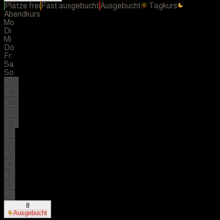
Plätze frei
Fast ausgebucht
Ausgebucht
Tagkurs
Abendkurs
Mo
Di
Mi
Do
Fr
Sa
So
27
28
29
30
31
1
2
3
4
5
6
7
8
Ausgebucht