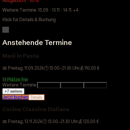
Ausgebucht · 10/10
Weitere Termine:
18.09. · 13.11. · 14.11.
+4
Klick für Details & Buchung
6
Anstehende Termine
Mani in Pasta
📅
Freitag, 11.09.2026
🕐
18:00
–
21:30
Uhr
💰
110,00 €
13 Plätze frei
Weitere Termine:
12.09.2026
13.09.2026
26.09.2026
+
7
weitere
Jetzt buchen
Details
Cucina Classica Italiana
📅
Freitag, 13.11.2026
🕐
18:00
–
21:30
Uhr
💰
120,00 €